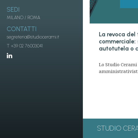
SEDI
MILANO
/
ROMA
CONTATTI
La revoca del 
segreteria@studiocerami.it
commerciale: 
T +39 02 76003041
autotutela o
Lo Studio Cerami 
amministrativisti
Paginazione
degli
articoli
STUDIO CER