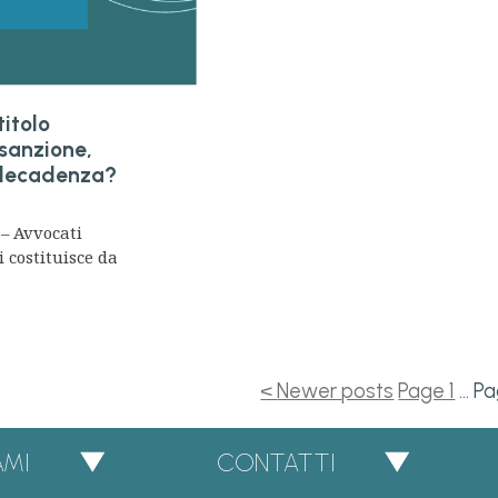
titolo
sanzione,
 decadenza?
– Avvocati
 costituisce da
<
Newer
posts
Page 1
…
Pa
AMI
CONTATTI