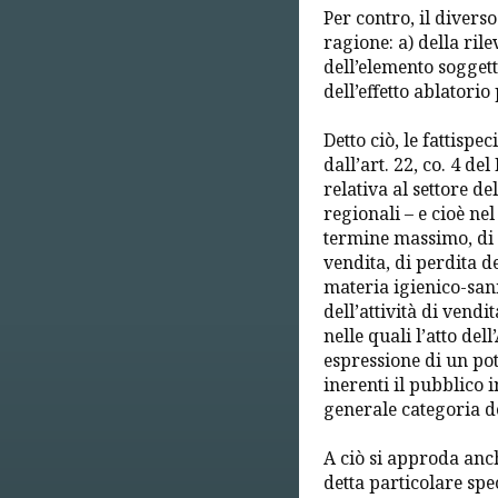
Per contro, il diverso
ragione: a) della rile
dell’elemento soggett
dell’effetto ablatorio
Detto ciò, le fattisp
dall’art. 22, co. 4 de
relativa al settore d
regionali –
e cioè nel
termine massimo, di s
vendita, di perdita de
materia igienico-san
dell’attività di vendi
nelle quali l’atto de
espressione di un po
inerenti il pubblico i
generale categoria d
A ciò si approda anc
detta particolare sp