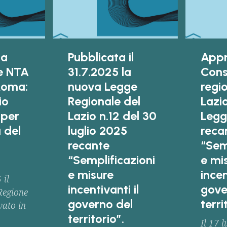
la
Pubblicata il
Appr
le NTA
31.7.2025 la
Cons
Roma:
nuova Legge
regi
io
Regionale del
Lazi
 per
Lazio n.12 del 30
Legg
a del
luglio 2025
reca
recante
“Sem
“Semplificazioni
e mi
e misure
incen
 il
incentivanti il
gove
Regione
governo del
terri
ato in
territorio”.
Il 17 l