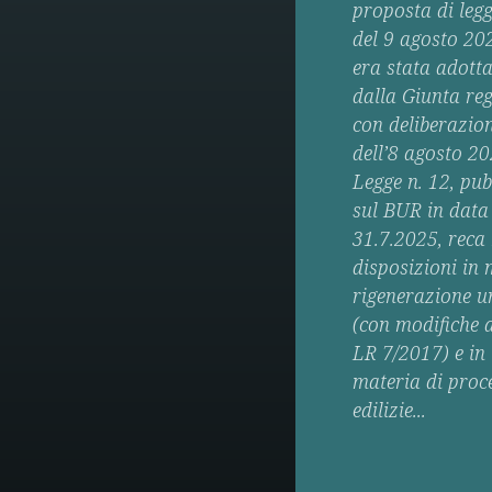
proposta di leg
del 9 agosto 20
era stata adott
dalla Giunta re
con deliberazio
dell’8 agosto 2
Legge n. 12, pub
sul BUR in data
31.7.2025, reca
disposizioni in 
rigenerazione 
(con modifiche a
LR 7/2017) e in
materia di proc
edilizie...