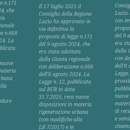
ge n.171
Consig
Il 17 luglio 2025 il
24, che
Lazio 
Consiglio della Regione
ata
con em
Lazio ha approvato in
gionale
propos
via definitiva la
ne n.668
del 9 
proposta di legge n.171
024. La
era st
del 9 agosto 2024, che
blicata
dalla 
era stata adottata
con de
dalla Giunta regionale
 nuove
dell’8
con deliberazione n.668
materia
Legge, 
dell’8 agosto 2024. La
urbana
pross
Legge n. 12, pubblicata
lla
pubbli
sul BUR in data
nuove 
31.7.2025, reca nuove
edure
materi
disposizioni in materia
di recu
rigenerazione urbana
e semin
(con modifiche alla
cinema
LR 7/2017) e in