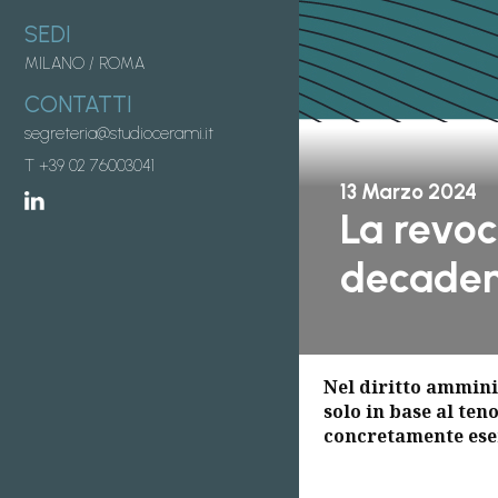
SEDI
MILANO
/
ROMA
CONTATTI
segreteria@studiocerami.it
T +39 02 76003041
13 Marzo 2024
La revoc
decade
Nel diritto amminis
solo in base al ten
concretamente ese