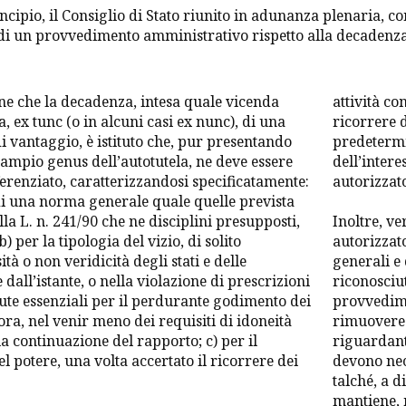
incipio, il Consiglio di Stato riunito in adunanza plenaria, c
 di un provvedimento amministrativo rispetto alla decadenza 
one che la decadenza, intesa quale vicenda
attività co
va,
ex tunc
(o in alcuni casi
ex nunc
), di una
ricorrere d
i vantaggio, è istituto che, pur presentando
predetermi
 ampio genus dell’autotutela, ne deve essere
dell’inter
renziato, caratterizzandosi specificatamente:
autorizzato
i una norma generale quale quelle prevista
lla L. n. 241/90 che ne disciplini presupposti,
Inoltre, v
b) per la tipologia del vizio, di solito
autorizzato
ità o non veridicità degli stati e delle
generali e 
dall’istante, o nella violazione di prescrizioni
riconosciut
ute essenziali per il perdurante godimento dei
provvedime
ora, nel venir meno dei requisiti di idoneità
rimuovere u
la continuazione del rapporto; c) per il
riguardant
el potere, una volta accertato il ricorrere dei
devono nece
talché, a d
mantiene, 