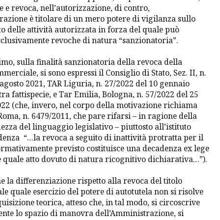
e e revoca, nell’autorizzazione, di contro,
azione è titolare di un mero potere di vigilanza sullo
 delle attività autorizzata in forza del quale può
sclusivamente revoche di natura “sanzionatoria”.
imo, sulla finalità sanzionatoria della revoca della
merciale, si sono espressi il Consiglio di Stato, Sez. II, n.
 agosto 2021, TAR Liguria, n. 27/2022 del 10 gennaio
tra fattispecie, e Tar Emilia, Bologna, n. 57/2022 del 25
22 (che, invero, nel corpo della motivazione richiama
Roma, n. 6479/2011, che pare rifarsi – in ragione della
zza del linguaggio legislativo – piuttosto all’istituto
denza “
…la revoca a seguito di inattività protratta per il
rmativamente previsto costituisce una decadenza ex lege
e quale atto dovuto di natura ricognitivo dichiarativa…
”).
e la differenziazione rispetto alla revoca del titolo
 quale esercizio del potere di autotutela non si risolve
uisizione teorica, atteso che, in tal modo, si circoscrive
nte lo spazio di manovra dell’Amministrazione, si