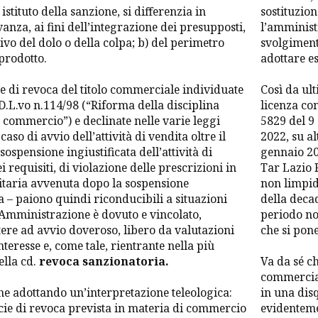
 istituto della sanzione, si differenzia in
sostituzion
vanza, ai fini dell’integrazione dei presupposti,
l’amministr
ivo del dolo o della colpa; b) del perimetro
svolgimento
 prodotto.
adottare e
ecie di revoca del titolo commerciale individuate
Così da ult
l D.L.vo n.114/98 (“Riforma della disciplina
licenza com
el commercio”) e declinate nelle varie leggi
5829 del 9
 caso di avvio dell’attività di vendita oltre il
2022, su al
ospensione ingiustificata dell’attività di
gennaio 20
i requisiti, di violazione delle prescrizioni in
Tar Lazio 
itaria avvenuta dopo la sospensione
non limpide
ta – paiono quindi riconducibili a situazioni
della deca
ll’Amministrazione è dovuto e vincolato,
periodo no
tere ad avvio doveroso, libero da valutazioni
che si pon
nteresse e, come tale, rientrante nella più
ella cd.
revoca sanzionatoria.
Va da sé ch
commerciale
he adottando un’interpretazione teleologica:
in una disq
ecie di revoca prevista in materia di commercio
evidenteme