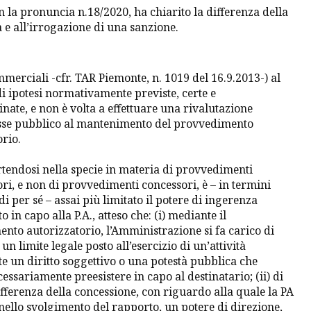
on la pronuncia n.18/2020, ha chiarito la differenza della
e all’irrogazione di una sanzione.
mmerciali -cfr. TAR Piemonte, n. 1019 del 16.9.2013-) al
i ipotesi normativamente previste, certe e
nate, e non è volta a effettuare una rivalutazione
esse pubblico al mantenimento del provvedimento
rio.
ertendosi nella specie in materia di provvedimenti
ri, e non di provvedimenti concessori, è – in termini
di per sé – assai più limitato il potere di ingerenza
o in capo alla P.A., atteso che: (i) mediante il
nto autorizzatorio, l’Amministrazione si fa carico di
n limite legale posto all’esercizio di un’attività
e un diritto soggettivo o una potestà pubblica che
ssariamente preesistere in capo al destinatario; (ii) di
ifferenza della concessione, con riguardo alla quale la PA
nello svolgimento del rapporto, un potere di direzione,