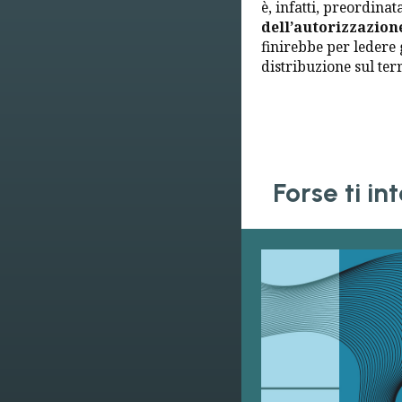
è, infatti, preordinat
dell’autorizzazio
finirebbe per ledere
distribuzione sul terr
Forse ti i