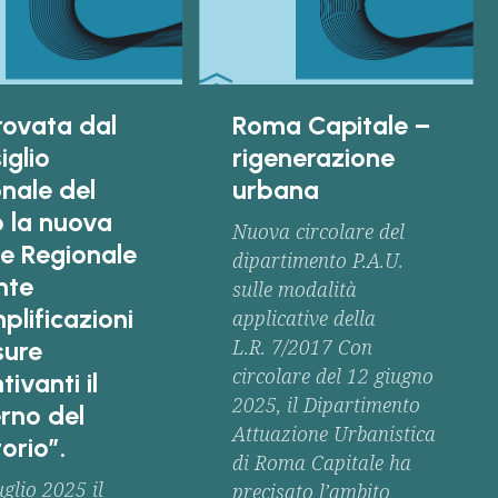
ovata dal
Roma Capitale –
iglio
rigenerazione
onale del
urbana
o la nuova
Nuova circolare del
e Regionale
dipartimento P.A.U.
nte
sulle modalità
plificazioni
applicative della
L.R. 7/2017 Con
sure
circolare del 12 giugno
tivanti il
2025, il Dipartimento
rno del
Attuazione Urbanistica
torio”.
di Roma Capitale ha
uglio 2025 il
precisato l’ambito