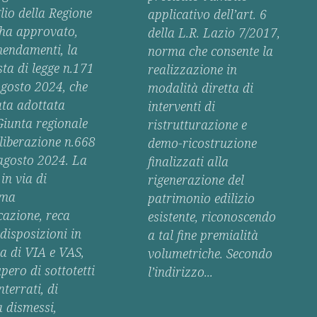
lio della Regione
applicativo dell’art. 6
ha approvato,
della L.R. Lazio 7/2017,
endamenti, la
norma che consente la
ta di legge n.171
realizzazione in
agosto 2024, che
modalità diretta di
ata adottata
interventi di
Giunta regionale
ristrutturazione e
liberazione n.668
demo-ricostruzione
 agosto 2024. La
finalizzati alla
in via di
rigenerazione del
ima
patrimonio edilizio
cazione, reca
esistente, riconoscendo
disposizioni in
a tal fine premialità
a di VIA e VAS,
volumetriche. Secondo
pero di sottotetti
l’indirizzo...
terrati, di
 dismessi,