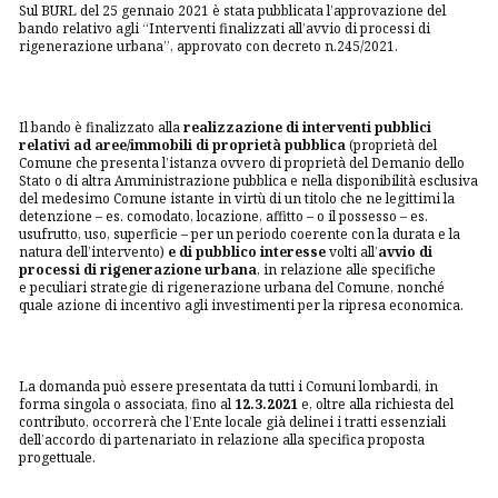
Sul BURL del 25 gennaio 2021 è stata pubblicata l’approvazione del
bando relativo agli “Interventi finalizzati all’avvio di processi di
rigenerazione urbana”, approvato con decreto n.245/2021.
Il bando è finalizzato alla
realizzazione di interventi pubblici
relativi ad aree/immobili di proprietà pubblica
(proprietà del
Comune che presenta l’istanza ovvero di proprietà del Demanio dello
Stato o di altra Amministrazione pubblica e nella disponibilità esclusiva
del medesimo Comune istante in virtù di un titolo che ne legittimi la
detenzione – es. comodato, locazione, affitto – o il possesso – es.
usufrutto, uso, superficie – per un periodo coerente con la durata e la
natura dell’intervento)
e di pubblico interesse
volti all’
avvio di
processi di rigenerazione urbana
, in relazione alle specifiche
e peculiari strategie di rigenerazione urbana del Comune, nonché
quale azione di incentivo agli investimenti per la ripresa economica.
La domanda può essere presentata da tutti i Comuni lombardi, in
forma singola o associata, fino al
12.3.2021
e, oltre alla richiesta del
contributo, occorrerà che l’Ente locale già delinei i tratti essenziali
dell’accordo di partenariato in relazione alla specifica proposta
progettuale.