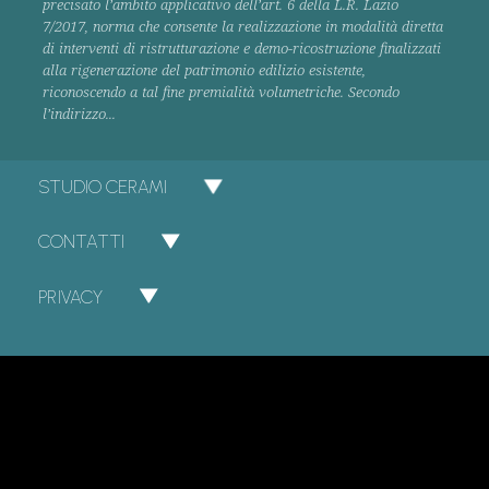
precisato l’ambito applicativo dell’art. 6 della L.R. Lazio
7/2017, norma che consente la realizzazione in modalità diretta
di interventi di ristrutturazione e demo-ricostruzione finalizzati
alla rigenerazione del patrimonio edilizio esistente,
riconoscendo a tal fine premialità volumetriche. Secondo
l’indirizzo...
STUDIO CERAMI
CONTATTI
PRIVACY