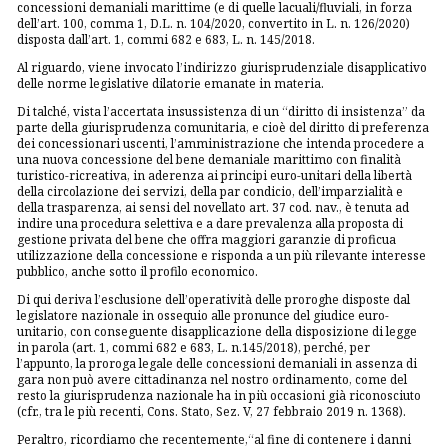
concessioni demaniali marittime (e di quelle lacuali/fluviali, in forza
dell’art. 100, comma 1, D.L. n. 104/2020, convertito in L. n. 126/2020)
disposta dall’art. 1, commi 682 e 683, L. n. 145/2018.
Al riguardo, viene invocato l’indirizzo giurisprudenziale disapplicativo
delle norme legislative dilatorie emanate in materia.
Di talché, vista l’accertata insussistenza di un “diritto di insistenza” da
parte della giurisprudenza comunitaria, e cioè del diritto di preferenza
dei concessionari uscenti, l’amministrazione che intenda procedere a
una nuova concessione del bene demaniale marittimo con finalità
turistico-ricreativa, in aderenza ai principi euro-unitari della libertà
della circolazione dei servizi, della
par condicio
, dell’imparzialità e
della trasparenza, ai sensi del novellato art. 37 cod. nav., è tenuta ad
indire una procedura selettiva e a dare prevalenza alla proposta di
gestione privata del bene che offra maggiori garanzie di proficua
utilizzazione della concessione e risponda a un più rilevante interesse
pubblico, anche sotto il profilo economico.
Di qui deriva l’esclusione dell’operatività delle proroghe disposte dal
legislatore nazionale in ossequio alle pronunce del giudice euro-
unitario, con conseguente disapplicazione della disposizione di legge
in parola (art. 1, commi 682 e 683, L. n.145/2018), perché, per
l’appunto, la proroga legale delle concessioni demaniali in assenza di
gara non può avere cittadinanza nel nostro ordinamento, come del
resto la giurisprudenza nazionale ha in più occasioni già riconosciuto
(cfr., tra le più recenti, Cons. Stato, Sez. V, 27 febbraio 2019 n. 1368).
Peraltro, ricordiamo che recentemente,“
al fine di contenere i danni