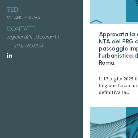
SEDI
MILANO
/
ROMA
CONTATTI
Approvata la v
segreteria@studiocerami.it
NTA del PRG d
T +39 02 76003041
passaggio im
l’urbanistica
Roma.
Il 17 luglio 2025 i
Regione Lazio ha
definitiva la...