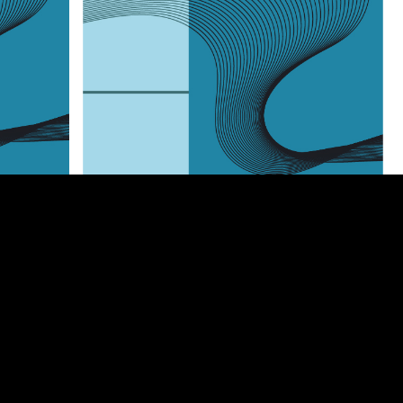
i
L’Assemblea Capitolina di
el
Roma approva la Mozione
sulle Linee di Indirizzo per il
completamento dei
programmi urbanistici in
essere
oncetto
Avviso pubblico finalizzato