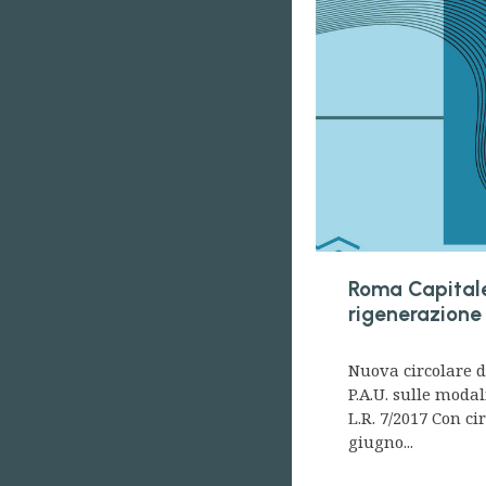
Roma Capital
rigenerazione
Nuova circolare 
P.A.U. sulle modal
L.R. 7/2017 Con ci
giugno...