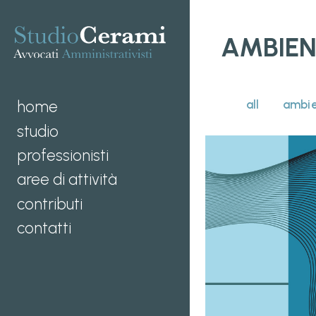
AMBIEN
home
all
ambie
studio
professionisti
aree di attività
contributi
contatti