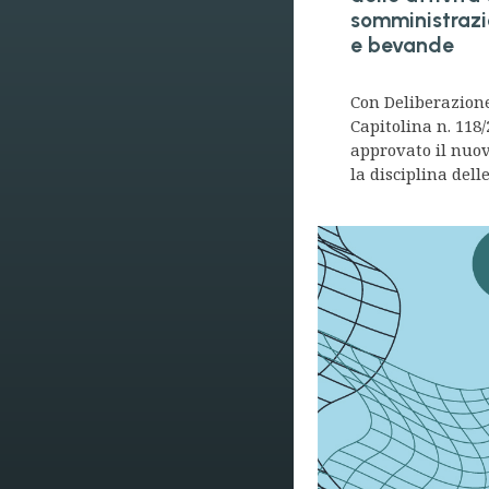
somministrazi
e bevande
Con Deliberazion
Capitolina n. 118/
approvato il nuo
la disciplina delle.