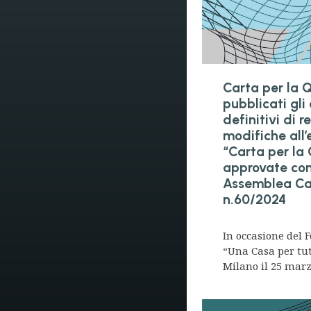
Carta per la 
pubblicati gli
definitivi di 
modifiche all’
“Carta per la
approvate con
Assemblea Ca
n.60/2024
In occasione del
“Una Casa per tut
Milano il 25 marzo