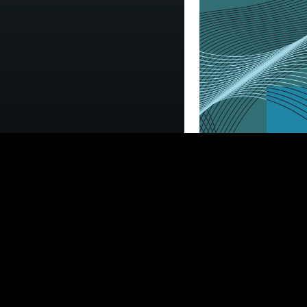
Rigenerazione
termine sino a
per i Comuni 
richiedere gli 
regionali a f