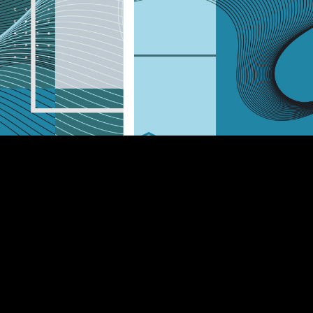
Sulla nozione giuridica d
<<centro abitato>>: la
pronuncia n.2798/2024 d
Consiglio di Stato.
 Urbana:
Con la sentenza n.2798/2024 il
l 12 marzo 2021
Consiglio di Stato ritorna sul c
lombardi per
di
incentivi
ondo perduto