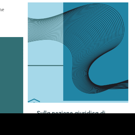
ne
a
Sulla nozione giuridica di
<<centro abitato>>: la
pronuncia n.2798/2024 del
Consiglio di Stato.