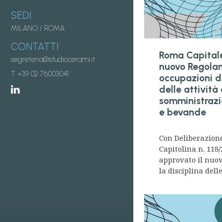
SEDI
MILANO
/
ROMA
CONTATTI
Roma Capitale
segreteria@studiocerami.it
nuovo Regolam
T +39 02 76003041
occupazioni d
delle attività 
somministrazi
e bevande
Con Deliberazion
Capitolina n. 118/
approvato il nuo
la disciplina delle.