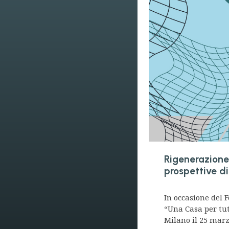
Rigenerazione
prospettive di
In occasione del
“Una Casa per tut
Milano il 25 marzo