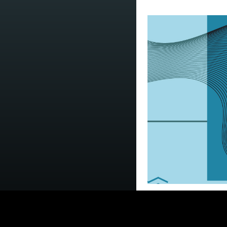
L’Assemblea C
Roma approva
sulle Linee di 