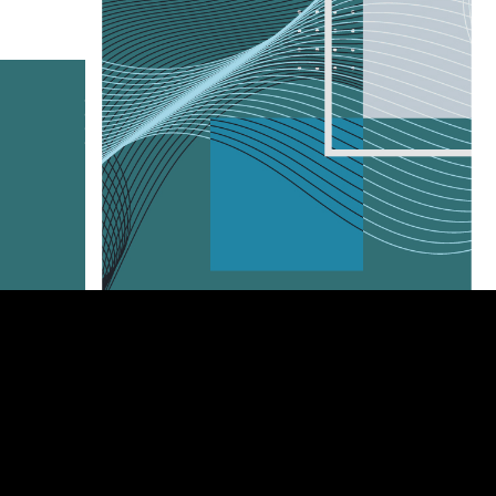
Il silenzio-assenso nel
procedimento di rilascio di
autorizzazione paesaggistica:
il Consiglio di Stato ne
a.
delimita la portata
n