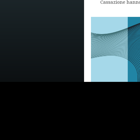
Cassazione hanno 
Superficie uti
dei beni paesa