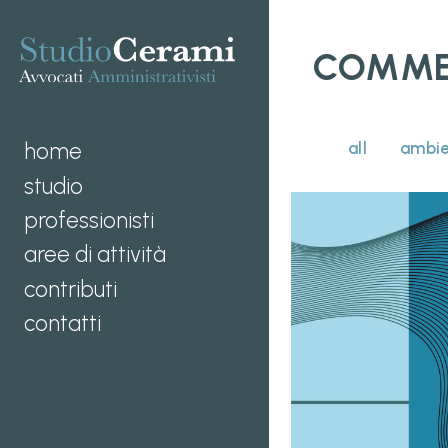
COMME
home
all
ambie
studio
professionisti
aree di attività
contributi
contatti