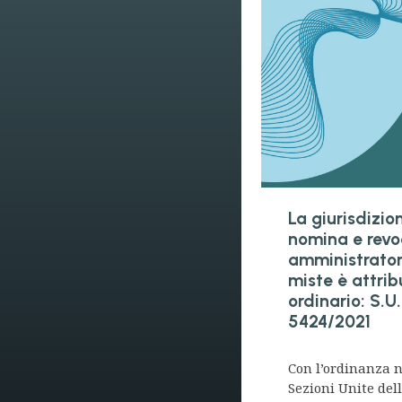
La giurisdizion
nomina e revo
amministratori
miste è attrib
ordinario: S.U
5424/2021
Con l’ordinanza n.
Sezioni Unite dell