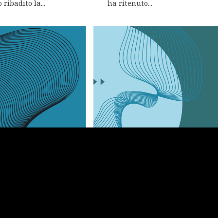
ribadito la...
ha ritenuto...
le lorda e tutela
Anche RAI Pubblicità S.p.
ggistici: per il
può essere considerata u