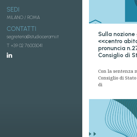
SEDI
MILANO
/
ROMA
CONTATTI
Sulla nozione 
segreteria@studiocerami.it
<<centro abit
T +39 02 76003041
pronuncia n.2
Consiglio di S
Con la sentenza n
Consiglio di Stato
di