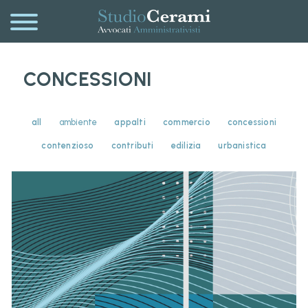
CONCESSIONI
all
ambiente
appalti
commercio
concessioni
contenzioso
contributi
edilizia
urbanistica