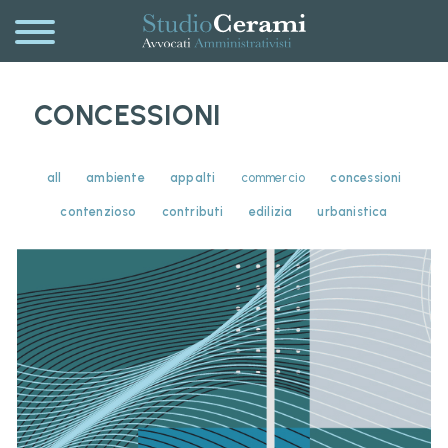
CONCESSIONI
all
ambiente
appalti
commercio
concessioni
contenzioso
contributi
edilizia
urbanistica